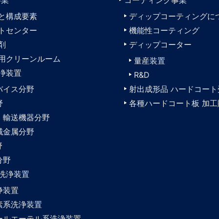
と構成要素
ディップコーティングに
トセンター
機能性コーティング
剤
ディップコーター
用クリーンルーム
量産装置
浄装置
R&D
バイス分野
射出成形品 ハードコート
野
各種ハードコート板 加工
・輸送機器分野
械金属分野
野
分野
洗浄装置
浄装置
素系洗浄装置
ールエーテル系洗浄装置