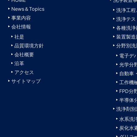
News＆Topics
洗浄工程
事業内容
洗浄テス
会社情報
各種洗浄
社是
装置製造
品質環境方針
分野別洗
会社概要
電子デ
沿革
光学分
アクセス
自動車
サイトマップ
工作機
FPD分
半導体
洗浄剤別
水系洗
炭化水
グリコ