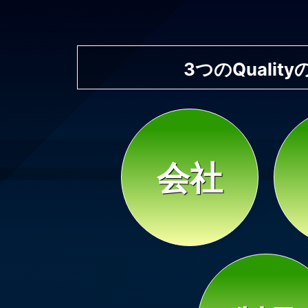
3つのQualit
会社