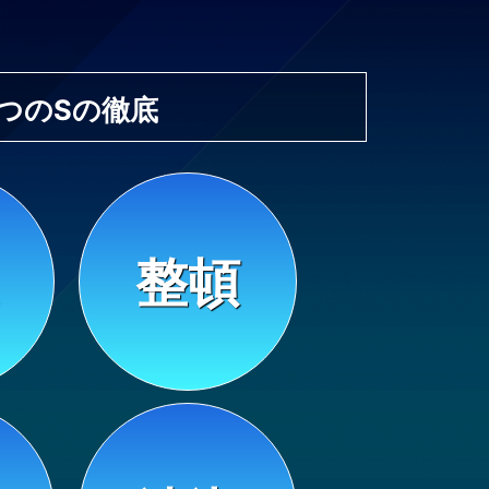
6つのSの徹底
整頓