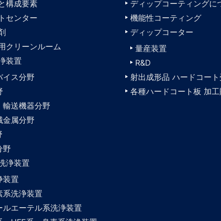
と構成要素
ディップコーティングに
トセンター
機能性コーティング
剤
ディップコーター
用クリーンルーム
量産装置
浄装置
R&D
バイス分野
射出成形品 ハードコート
野
各種ハードコート板 加工
・輸送機器分野
械金属分野
野
分野
洗浄装置
浄装置
素系洗浄装置
ールエーテル系洗浄装置