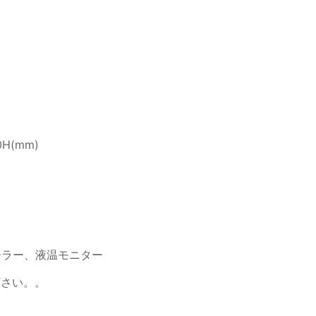
0H(mm)
ーラー、液温モニター
下さい。。