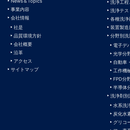
News＆Topics
洗浄工程
事業内容
洗浄テス
会社情報
各種洗浄
社是
装置製造
品質環境方針
分野別洗
会社概要
電子デ
沿革
光学分
アクセス
自動車
サイトマップ
工作機
FPD分
半導体
洗浄剤別
水系洗
炭化水
グリコ