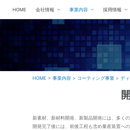
HOME
会社情報
事業内容
採用情報
HOME
>
事業内容
>
コーティング事業
>
ディ
新素材、新材料開発、新製品開発には、多くの導
開発完了後には、前後工程も含め量産装置への