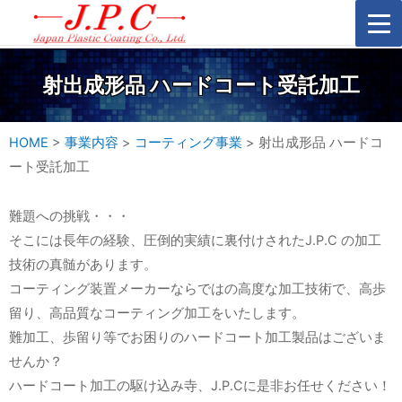
射出成形品 ハードコート受託加工
HOME
>
事業内容
>
コーティング事業
>
射出成形品 ハードコ
ート受託加工
難題への挑戦・・・
そこには長年の経験、圧倒的実績に裏付けされたJ.P.C の加工
技術の真髄があります。
コーティング装置メーカーならではの高度な加工技術で、高歩
留り、高品質なコーティング加工をいたします。
難加工、歩留り等でお困りのハードコート加工製品はございま
せんか？
ハードコート加工の駆け込み寺、J.P.Cに是非お任せください！