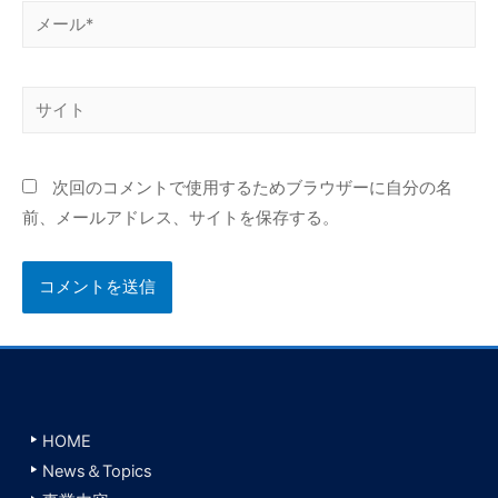
メ
ー
ル
サ
*
イ
ト
次回のコメントで使用するためブラウザーに自分の名
前、メールアドレス、サイトを保存する。
HOME
News＆Topics