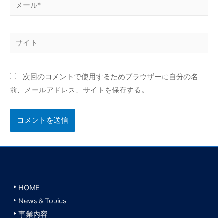
メ
ー
ル
サ
*
イ
ト
次回のコメントで使用するためブラウザーに自分の名
前、メールアドレス、サイトを保存する。
HOME
News＆Topics
事業内容