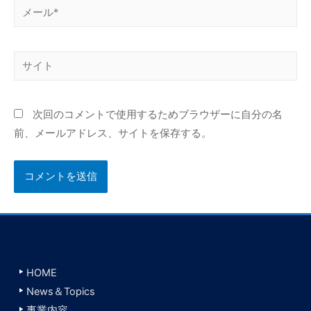
メ
ー
ル
サ
*
イ
ト
次回のコメントで使用するためブラウザーに自分の名
前、メールアドレス、サイトを保存する。
HOME
News＆Topics
事業内容