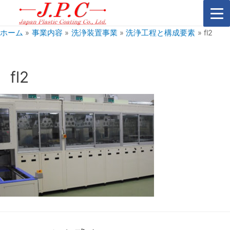
ホーム
事業内容
洗浄装置事業
洗浄工程と構成要素
fl2
fl2