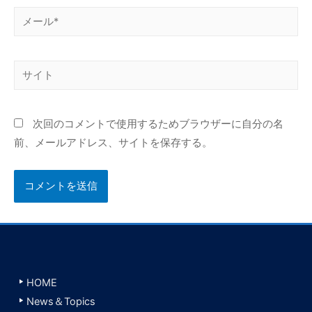
メ
ー
ル
サ
*
イ
ト
次回のコメントで使用するためブラウザーに自分の名
前、メールアドレス、サイトを保存する。
HOME
News＆Topics