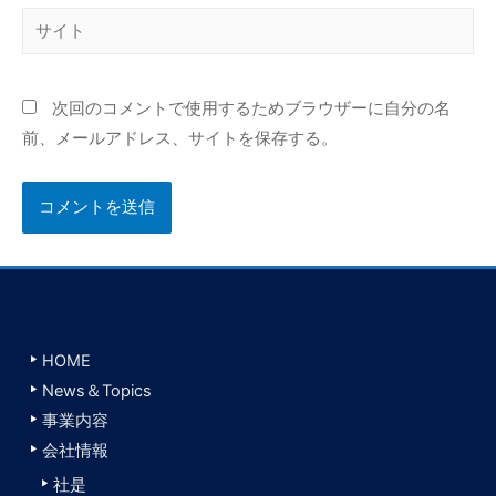
サ
*
イ
ト
次回のコメントで使用するためブラウザーに自分の名
前、メールアドレス、サイトを保存する。
HOME
News＆Topics
事業内容
会社情報
社是