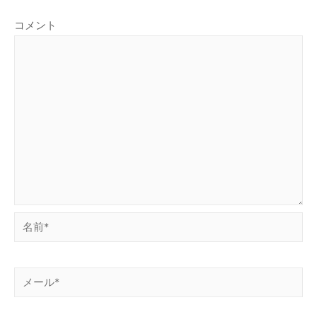
コメント
名
前
*
メ
ー
ル